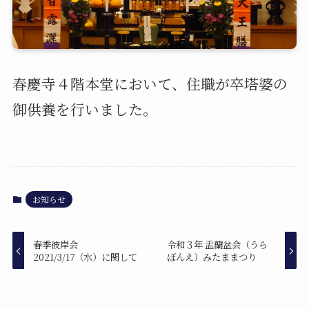
春慶寺４階本堂において、住職が卒塔婆の
御供養を行いました。
お知らせ
春季彼岸会
令和３年 盂蘭盆会（うら
2021/3/17（水）に関して
ぼんえ）みたままつり