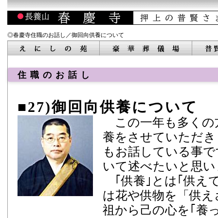
◎春慶寺住職のお話し／御回向供養について
住職のお話し
27)御回向供養について
この一年も多くの
養をさせていただき
もお話している事で
いて述べたいと思い
｢供養｣とは｢供え
は花や供物を「供え
祖から己の心を｢養