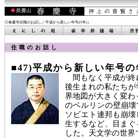
◎春慶寺住職のお話し／平成から新しい年号の年に
住職のお話し
47)平成から新しい年号の
間もなく平成が終
後生まれの私たちが
界地図が大きく変わ
のベルリンの壁崩壊
ソビエト連邦も崩壊
生するなど、目まぐ
した。天文学の世界